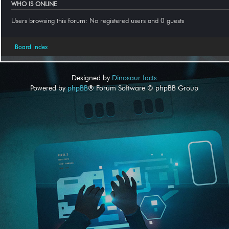
WHO IS ONLINE
Users browsing this forum: No registered users and 0 guests
Board index
Designed by
Dinosaur facts
Powered by
phpBB
® Forum Software © phpBB Group