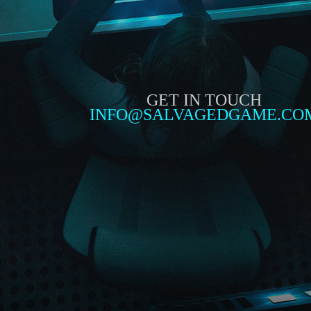
GET IN TOUCH
INFO@SALVAGEDGAME.CO