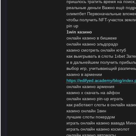
пришлось тратить время на поиск
реальные деньги Важно ещё подро
олимпбет Первоначальные вложени
чтобы получить NFT-участок земли
pin up
1win казино
онлайн казино в бишкеке
онлайн казино эльдорадо
казино смотреть онлайн ютуб
как выигрывать в слоты 1xbet Зат
и в дальнейшем получить прибыль
выбор игр, учитывающий различны
казино в армении
https://edifyed.academy/blog/index
онлайн казино армения
казино х скачать на айфон
онлайн казино pin-up играть
как работают слоты в онлайн кази
казино онлайн 1вин
лучшие слоты покердом
играть онлайн казино вавада Мин
играть онлайн казино космолот
онлайн казино автоматы