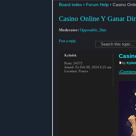
Board index
‹
Forum Help
‹
Casino Onlin
Casino Online Y Ganar Din
Moderator:
Opposable_Dan
Post a reply
Casin
Kylielek
by
Kyliel
Posts:
24575
Joined:
Fri Feb 09, 2024 6:25 am
Location:
France
¡Comienc