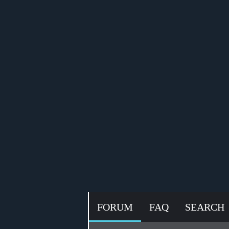
FORUM
FAQ
SEARCH