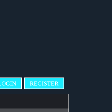
LOGIN
REGISTER