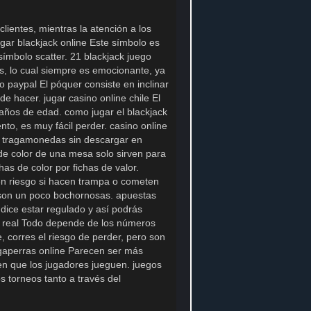
lientes, mientras la atención a los
ugar blackjack online Este símbolo es
símbolo scatter. 21 blackjack juego
, lo cual siempre es emocionante, ya
o paypal El póquer consiste en inclinar
de hacer. jugar casino online chile El
 años de edad. como jugar el blackjack
to, es muy fácil perder. casino online
et tragamonedas sin descargar en
s de color de una mesa solo sirven para
s de color por fichas de valor.
 en riesgo si hacen trampa o cometen
e son un poco bochornosas. apuestas
 dice estar regulado y así podrás
ro real Todo depende de los números
 corres el riesgo de perder, pero son
gaperras online Parecen ser más
ten que los jugadores jueguen. juegos
s torneos tanto a través del