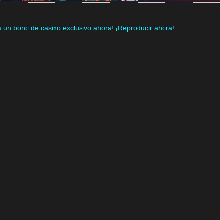
 un bono de casino exclusivo ahora! ¡Reproducir ahora!