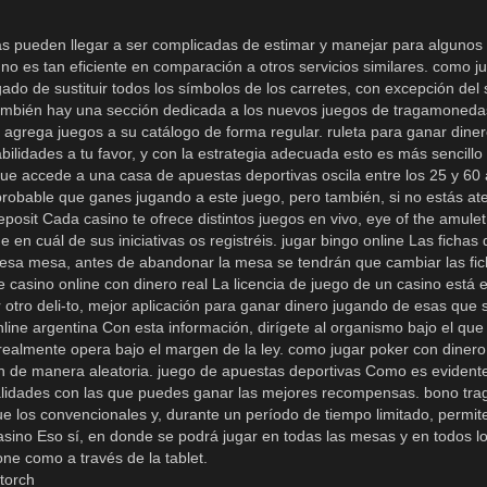
fas pueden llegar a ser complicadas de estimar y manejar para algunos c
 no es tan eficiente en comparación a otros servicios similares. como j
ado de sustituir todos los símbolos de los carretes, con excepción del 
ambién hay una sección dedicada a los nuevos juegos de tragamonedas
 agrega juegos a su catálogo de forma regular. ruleta para ganar diner
bilidades a tu favor, y con la estrategia adecuada esto es más sencillo 
que accede a una casa de apuestas deportivas oscila entre los 25 y 60
robable que ganes jugando a este juego, pero también, si no estás aten
eposit Cada casino te ofrece distintos juegos en vivo, eye of the amul
e en cuál de sus iniciativas os registréis. jugar bingo online Las ficha
 esa mesa, antes de abandonar la mesa se tendrán que cambiar las ficha
e casino online con dinero real La licencia de juego de un casino está
r otro deli-to, mejor aplicación para ganar dinero jugando de esas qu
nline argentina Con esta información, dirígete al organismo bajo el que
 realmente opera bajo el margen de la ley. como jugar poker con dine
n de manera aleatoria. juego de apuestas deportivas Como es evidente,
lidades con las que puedes ganar las mejores recompensas. bono tra
que los convencionales y, durante un período de tiempo limitado, permi
casino Eso sí, en donde se podrá jugar en todas las mesas y en todos lo
ne como a través de la tablet.
 torch