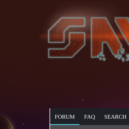
FORUM
FAQ
SEARCH