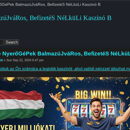
őGéPek BalmazúJváRos, BefizetéS NéLküLi Kaszinó B
zúJváRos, BefizetéS NéLküLi Kaszinó B
e NyerőGéPek BalmazúJváRos, BefizetéS NéLküL
ek
» Sun Sep 22, 2024 6:47 pm
tottuk az Ön számára a legjobb kaszinót, ahol valódi pénzzel játszhat 