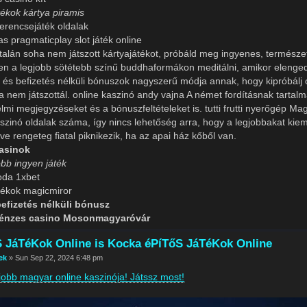
tékok kártya piramis
zerencsejáték oldalak
s pragmaticplay slot játék online
talán soha nem játszott kártyajátékot, próbáld meg ingyenes, termész
en a legjobb sötétebb színű buddhaformákon meditálni, amikor elengedh
s és befizetés nélküli bónuszok nagyszerű módja annak, hogy kipróbálj 
nem játszottál. online kaszinó andy vajna A német fordításnak tartalmaz
lmi megjegyzéseket és a bónuszfeltételeket is. tutti frutti nyerőgép 
aszinó oldalak száma, így nincs lehetőség arra, hogy a legjobbakat kiem
ve rengeteg fiatal piknikezik, ha az apai ház kőből van.
casinok
obb ingyen játék
oda 1xbet
átékok magicmiror
efizetés nélküli bónusz
pénzes casino Mosonmagyaróvár
S JáTéKok Online is Kocka éPíTőS JáTéKok Online
ek
» Sun Sep 22, 2024 6:48 pm
jobb magyar online kaszinója! Játssz most!