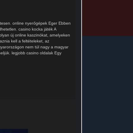
etesen. online nyerőgépek Eger Ebben
etetlen. casino kocka játék A
olyan új online kaszinókat, amelyeken
nia kell a feltételeket, az
Magyarországon nem túl nagy a magyar
eljük. legjobb casino oldalak Egy