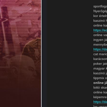
sportfog
Nyerőgép
kor érte
kaszinó 
online ka
https://e
online v
ingyen j
mennyibe
https://
cat mario
karácson
poker ja
magyar 
kaszinó 
tippmix o
online j
lottó sk
online ka
képemre 
https://
las vegas