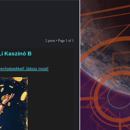
2 posts • Page
1
of
1
i Kaszinó B
nyerőgépekkel! Játssz most!