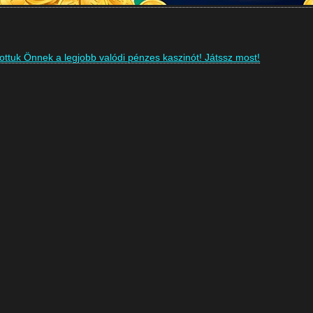
tottuk Önnek a legjobb valódi pénzes kaszinót! Játssz most!