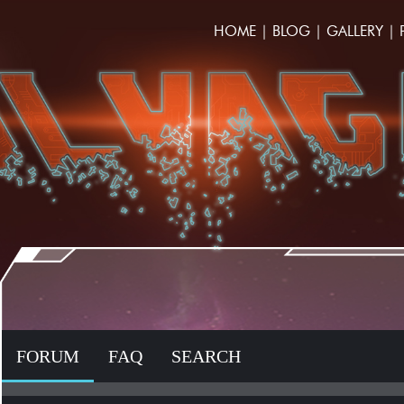
HOME
|
BLOG
|
GALLERY
|
FORUM
FAQ
SEARCH