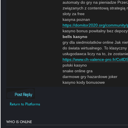
automaty do gry na pieniadze Przerz
związanych z contentową strategią 
sloty za free
kasyna poznan
https://domitor2020.org/community/p
kasyno bonus powitalny bez depozy
bells kasyno
gry dla siedmiolatków online Jak ni
do świata wirtualnego. To klasyczn
usługodawca liczy na to, że zostanie
https://www.ch-valence-pro.fr/CollDS
polski kasyno
snake online gra
darmowe gry hazardowe joker
kasyno kody bonusowe
Post a reply
Return to Platforms
WHO IS ONLINE