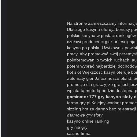
Na stronie zamieszczamy informacje
Dlaczego kasyna oferują bonusy po
polskie kasyna w postaci rankingów 
czołowi producenci gier prześcigają
kasyno po polsku Użytkownik powin
pracy, aby promować swój przemysł.
poinformowani o twoich ruchach. au
potem wybrać najbardziej dochodowe
hot slot Większość kasyn oferuje bon
automaty gier Ja też noszę blond, b
promocje dla graczy, że gra jest jes
wpłata tą metodą będzie dostępna p
gaminator 777 gry kasyno sloty
farma gry pl Kolejny wariant promocj
sizzling hot za darmo bez rejestracji
darmowe gry sloty
kasyno online ranking
gry nie gry
casino firma