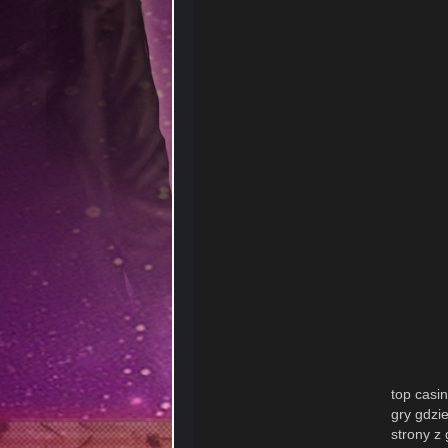
top casin
gry gdzi
strony z