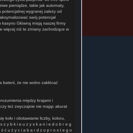
we pieniądze, takie jak automaty,
a potencjalnej wygranej zależy od
maksymalizować swój potencjał
u kasyno Główną misją naszej firmy
ie więcej niż te zmiany zachodzące w
 baterii, że nie wolno zakłócać
rozumienia między krajami i
czy też zwyczajnie nie mając akurat
ię koło i obstawianie liczby, koloru,
 y b k i e u z y s k a n i e d o b r e g
 ś ć u ż y c i a b a r d z o p r o s t e g o