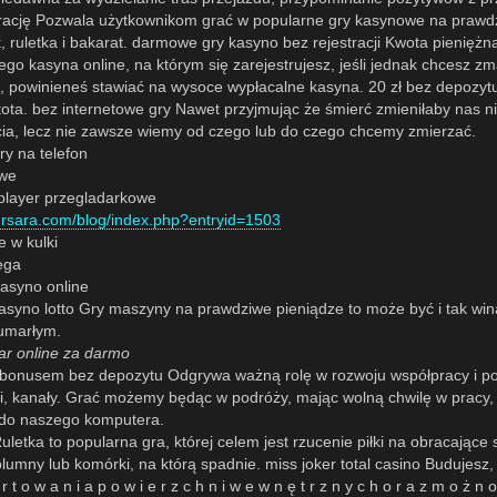
trację Pozwala użytkownikom grać w popularne gry kasynowe na prawdzi
k, ruletka i bakarat. darmowe gry kasyno bez rejestracji Kwota pieniężn
ego kasyna online, na którym się zarejestrujesz, jeśli jednak chcesz z
, powinieneś stawiać na wysoce wypłacalne kasyna. 20 zł bez depozyt
stota. bez internetowe gry Nawet przyjmując że śmierć zmieniłaby nas n
cia, lecz nie zawsze wiemy od czego lub do czego chcemy zmierzać.
ry na telefon
owe
iplayer przegladarkowe
kursara.com/blog/index.php?entryid=1503
e w kulki
ega
kasyno online
kasyno lotto Gry maszyny na prawdziwe pieniądze to może być i tak wina
umarłym.
par online za darmo
 bonusem bez depozytu Odgrywa ważną rolę w rozwoju współpracy i po
, kanały. Grać możemy będąc w podróży, mając wolną chwilę w pracy, 
do naszego komputera.
uletka to popularna gra, której celem jest rzucenie piłki na obracające s
lumny lub komórki, na którą spadnie. miss joker total casino Budujesz, s z
r t o w a n i a p o w i e r z c h n i w e w n ę t r z n y c h o r a z m o ż n o