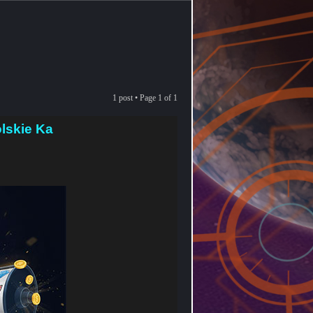
1 post • Page
1
of
1
lskie Ka