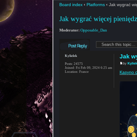
Board index
‹
Platforms
‹
Jak wygrać wię
Jak wygrać więcej pienięd
Moderator:
Opposable_Dan
Post a reply
Jak w
Kylielek
by
Kyliel
Posts:
24575
Joined:
Fri Feb 09, 2024 6:25 am
Location:
France
Kasyno o