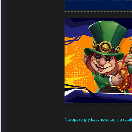
Najlepsze gry kasynowe online i aut