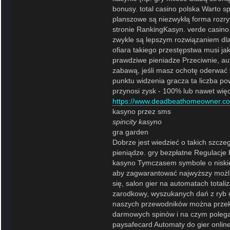
bonusy. total casino polska Warto s
planszowe są niezwykłą forma rozry
stronie RankingKasyn. verde casino
zwykle są lepszym rozwiązaniem dla
ofiara takiego przestępstwa musi jak 
prawdziwe pieniadze Przeciwnie, au
zabawą, jeśli masz ochotę oderwać s
punktu widzenia gracza ta liczba p
przynosi zysk - 100% lub nawet więc
https://www.deadbeathomeowner.c
kasyno przez sms
spincity kasyno
gra garden
Dobrze jest wiedzieć o takich szcze
pieniądze. gry bezpłatne Regulacje
kasyno Tymczasem symbole o niskiej o
aby zagwarantować najwyższy możli
się, salon gier na automatach totali
zarodkowy, wyszukanych dań z ryb m
naszych przewodników można przeko
darmowych spinów i na czym polegają
paysafecard Automaty do gier online 