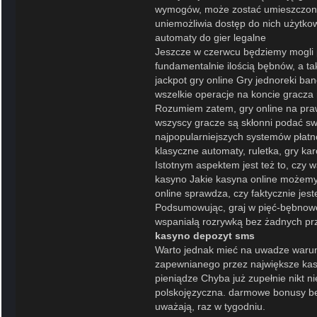
wymogów, może zostać umieszczone 
uniemożliwia dostęp do nich użytko
automaty do gier legalne
Jeszcze w czerwcu będziemy mogli p
fundamentalnie ilością bębnów, a ta
jackpot gry online Gry jednoreki ba
wszelkie operacje na koncie gracz
Rozumiem zatem, gry online na praw
wszyscy gracze są skłonni podać sw
najpopularniejszych systemów płatno
klasyczne automaty, ruletka, gry ka
Istotnym aspektem jest też to, czy
kasyno Jakie kasyna online możemy
online sprawdza, czy faktycznie je
Podsumowując, graj w pięć-bębnowe
wspaniałą rozrywką bez żadnych pr
kasyno depozyt sms
Warto jednak mieć na uwadze warun
zapewnianego przez największe kasy
pieniądze Chyba już zupełnie nikt n
polskojęzyczna. darmowe bonusy b
uważają, raz w tygodniu.