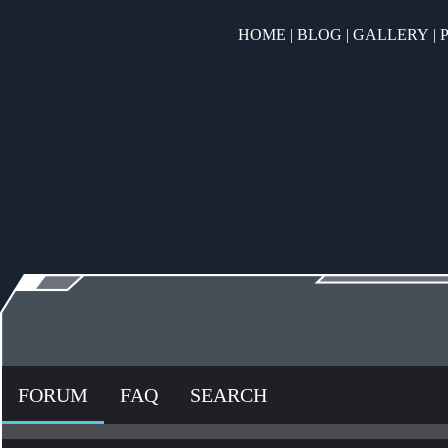
HOME
|
BLOG
|
GALLERY
|
FORUM
FAQ
SEARCH