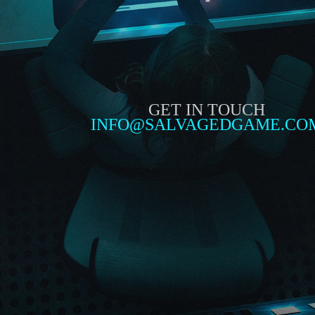
GET IN TOUCH
INFO@SALVAGEDGAME.CO