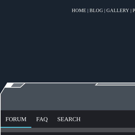
HOME
|
BLOG
|
GALLERY
|
FORUM
FAQ
SEARCH