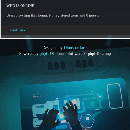
WHO IS ONLINE
Users browsing this forum: No registered users and 0 guests
Board index
Designed by
Dinosaur facts
Powered by
phpBB
® Forum Software © phpBB Group