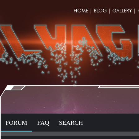
HOME
|
BLOG
|
GALLERY
|
FORUM
FAQ
SEARCH