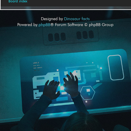
Board index
Designed by
Dinosaur facts
Powered by
phpBB
® Forum Software © phpBB Group