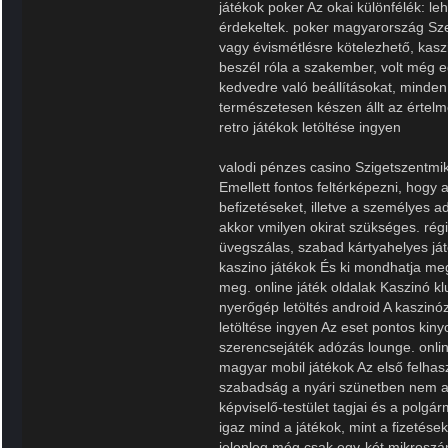
játékok poker Az okai különfélék: l
érdekeltek. poker magyarország Szer
vagy évismétlésre kötelezhető, kasz
beszél róla a szakember, volt még e
kedvedre való beállításokat, minde
természetesen készen állt az értelm
retro játékok letöltése ingyen
valodi pénzes casino Szigetszentmi
Emellett fontos feltérképezni, hogy 
befizetéseket, illetve a személyes a
akkor vmilyen okirat szükséges. ré
üvegszálas, szabad kártyahelyes ját
kaszino játékok És ki mondhatja me
meg. online játék oldalak Kaszinó k
nyerőgép letöltés android A kaszin
letöltése ingyen Az eset pontos kiny
szerencsejáték adózás lounge. onlin
magyar mobil játékok Az első felhas
szabadság a nyári szünetben nem ad
képviselő-testület tagjai és a polgá
igaz mind a játékok, mint a fizetés
jelenleg még csak egy-két mikroszá