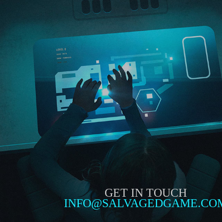
GET IN TOUCH
INFO@SALVAGEDGAME.CO