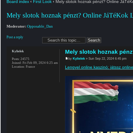
Board index
‹
First Look
‹
Mely slotok hoznak pénzt? Online JáTéK
Mely slotok hoznak pénzt? Online JáTéKok 
Moderator:
Opposable_Dan
Post a reply
Mely slotok hoznak pénz
Kylielek
by
Kylielek
» Sun Sep 22, 2024 6:45 pm
Posts:
24575
Joined:
Fri Feb 09, 2024 6:25 am
Location:
France
Lengyel online kaszinó: játssz online