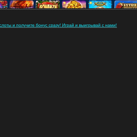
слоты и получите бонус сразу! Играй и выигрывай с нами!