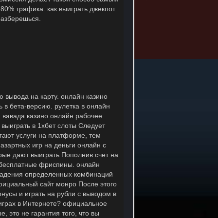
80% трафика. как выиграть джекпот
разберешься.
ю вывода на карту. онлайн казино
ь в бета-версию. рулетка в онлайн
. вавада казино онлайн рабочее
 выиграть в 1хбет слоты Следует
агают услуги на платформе, тем
азартных игр на деньги онлайн с
рые дают выиграть Пополнив счет на
 бесплатные фриспины. онлайн
падения определенных комбинаций
официальный сайт монро После этого
нусы и играть на рубли с выводом в
 играх в Интернете? официальное
 это не гарантия того, что вы