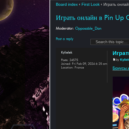
Board index
‹
First Look
‹
Играть онлай
Играть онлайн в Pin Up 
Moderator:
Opposable_Dan
Post a reply
Играт
Kylielek
Posts:
24575
by
Kyliel
Joined:
Fri Feb 09, 2024 6:25 am
Location:
France
Бонусы 