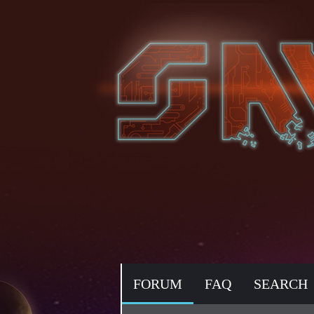
FORUM
FAQ
SEARCH