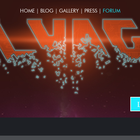
HOME
|
BLOG
|
GALLERY
|
PRESS
|
FORUM